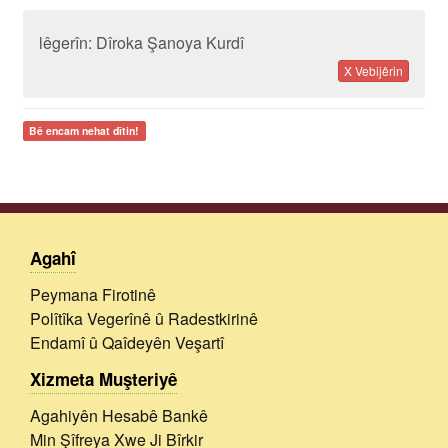
lêgerîn: Dîroka Şanoya Kurdî
X Vebijêrin
Bê encam nehat dîtin!
Agahî
Peymana Firotinê
Polîtîka Vegerînê û Radestkirinê
Endamî û Qaîdeyên Veşartî
Xizmeta Muşteriyê
Agahiyên Hesabê Bankê
Min Şîfreya Xwe Ji Bîrkir