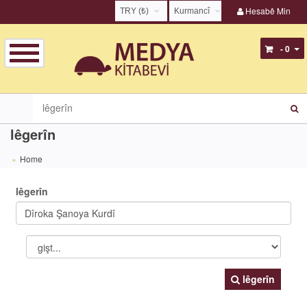
Hesabê Min
TRY (₺)
Kurmancî
USD ($)
English
- 0
EUR (€)
Türkçe
TRY (₺)
Kurmancî
GBP (£)
Zazakî
lêgerîn
Home
lêgerîn
lêgerîn