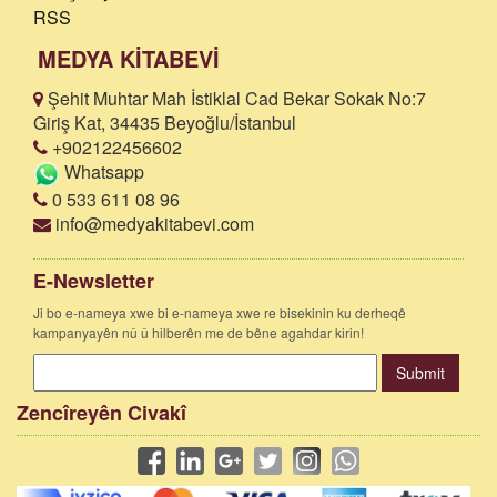
RSS
MEDYA KİTABEVİ
Şehit Muhtar Mah İstiklal Cad Bekar Sokak No:7
Giriş Kat, 34435 Beyoğlu/İstanbul
+902122456602
Whatsapp
0 533 611 08 96
info@medyakitabevi.com
E-Newsletter
Ji bo e-nameya xwe bi e-nameya xwe re bisekinin ku derheqê
kampanyayên nû û hilberên me de bêne agahdar kirin!
Submit
Zencîreyên Civakî