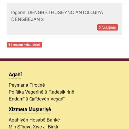
lêgerîn: DENGBÊJ HUSEYNO ANTOLOJİYA
DENGBÊJAN 3
X Vebijêrin
Bê encam nehat dîtin!
Agahî
Peymana Firotinê
Polîtîka Vegerînê û Radestkirinê
Endamî û Qaîdeyên Veşartî
Xizmeta Muşteriyê
Agahiyên Hesabê Bankê
Min Şîfreya Xwe Ji Bîrkir