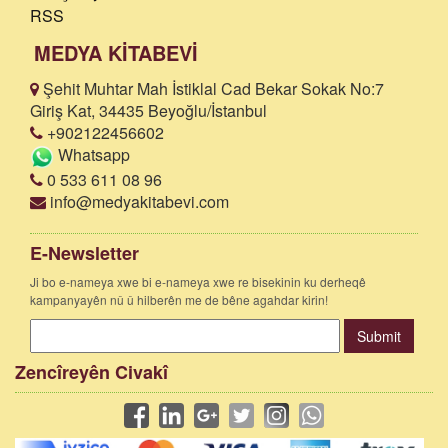
RSS
MEDYA KİTABEVİ
Şehit Muhtar Mah İstiklal Cad Bekar Sokak No:7
Giriş Kat, 34435 Beyoğlu/İstanbul
+902122456602
Whatsapp
0 533 611 08 96
info@medyakitabevi.com
E-Newsletter
Ji bo e-nameya xwe bi e-nameya xwe re bisekinin ku derheqê
kampanyayên nû û hilberên me de bêne agahdar kirin!
Submit
Zencîreyên Civakî