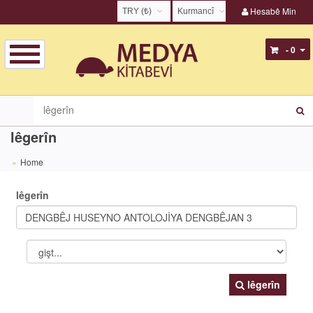
Hesabê Min
TRY (₺)
Kurmancî
USD ($)
English
- 0
EUR (€)
Türkçe
TRY (₺)
Kurmancî
GBP (£)
Zazakî
lêgerîn
Home
lêgerîn
lêgerîn