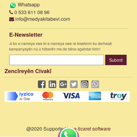
Whatsapp
0 533 611 08 96
info@medyakitabevi.com
E-Newsletter
Ji bo e-nameya xwe bi e-nameya xwe re bisekinin ku derheqê
kampanyayên nû û hilberên me de bêne agahdar kirin!
Submit
Zencîreyên Civakî
@2020 Supported by
e-ticaret software