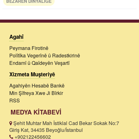
BÊZARÊN DINYALIGÊ
Agahî
Peymana Firotinê
Polîtîka Vegerînê û Radestkirinê
Endamî û Qaîdeyên Veşartî
Xizmeta Muşteriyê
Agahiyên Hesabê Bankê
Min Şîfreya Xwe Ji Bîrkir
RSS
MEDYA KİTABEVİ
Şehit Muhtar Mah İstiklal Cad Bekar Sokak No:7
Giriş Kat, 34435 Beyoğlu/İstanbul
+902122456602