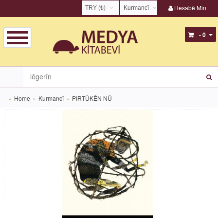
Hesabê Min
TRY (₺)
Kurmancî
USD ($)
English
- 0
EUR (€)
Türkçe
TRY (₺)
Kurmancî
GBP (£)
Zazakî
Home
Kurmancî
PIRTÛKÊN NÛ