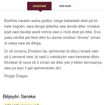
DAXUYANÎ
DER BAR
Barthes mealen waha gotibû, herge babetekê dest pê kir
hate vegotin, ewa denga jêderka xwe winda dike, nivîskar
piyê xwe davêje warê mirina xwe û nivîs dest pê dike. Eva
yeka nêzîkê wê fikrê dikir ku wexta nivîskar "dimire" ziman
di cewa xwe da dikişe.
Di vê romana Zînistanî da, qehreman bi dilq û kirasê xwe
yê ji zemanê xwe, bi rastî û nakokiyên xwe berceste dibin.
Nivîskar di nava zê û ziman da dibe yek ji kêlên tevnsaziya
xwe ya seyr li gel qehremanên din.
Rizgar Elegez
Bêjeyên Sereke