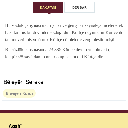
DAXUYANÎ
DER BAR
Bu sözlük çalışması uzun yıllar ve geniş bir kaynakça incelenerek
hazırlanmış bir deyimler sözlüğüdür. Kürtçe deyimlerin Kürtçe ile
tanımı verilmiş ve örnek Kürtçe cümlelerle zenginleştirilmiştir.
Bu sözlük çalışmasında 23.886 Kürtçe deyim yer almakta,
kitap1028 sayfadan ibarettir olup basım dili Kürtçe’dir.
Bêjeyên Sereke
Biwêjên Kurdî
Agahî