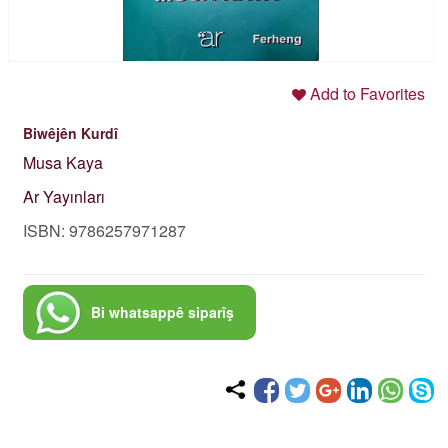
Add to Favorites
Biwêjên Kurdî
Musa Kaya
Ar Yayınları
ISBN: 9786257971287
Bi whatsappê siparîş