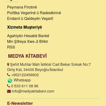
Peymana Firotinê
Polîtîka Vegerînê û Radestkirinê
Endamî û Qaîdeyên Veşartî
Xizmeta Muşteriyê
Agahiyên Hesabê Bankê
Min Şîfreya Xwe Ji Bîrkir
RSS
MEDYA KİTABEVİ
Şehit Muhtar Mah İstiklal Cad Bekar Sokak No:7
Giriş Kat, 34435 Beyoğlu/İstanbul
+902122456602
Whatsapp
0 533 611 08 96
info@medyakitabevi.com
E-Newsletter