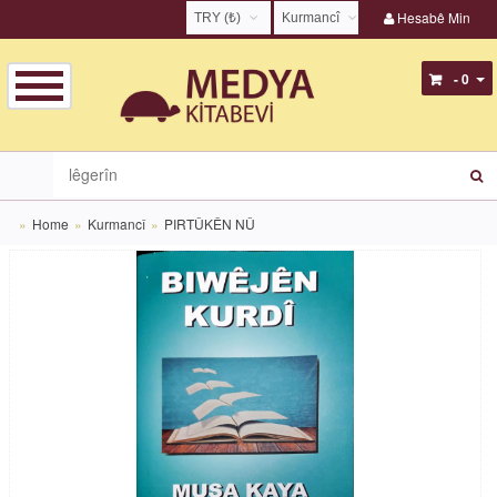
Hesabê Min
TRY (₺)
Kurmancî
USD ($)
English
- 0
EUR (€)
Türkçe
TRY (₺)
Kurmancî
GBP (£)
Zazakî
Home
Kurmancî
PIRTÛKÊN NÛ