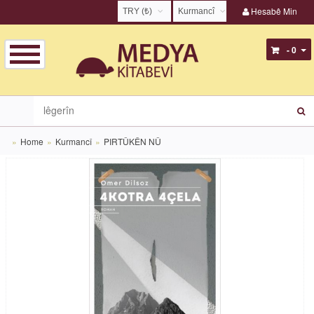
Hesabê Min
TRY (₺)
Kurmancî
USD ($)
English
- 0
EUR (€)
Türkçe
TRY (₺)
Kurmancî
GBP (£)
Zazakî
Home
Kurmancî
PIRTÛKÊN NÛ