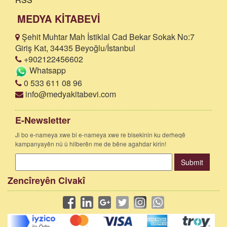
MEDYA KİTABEVİ
Şehit Muhtar Mah İstiklal Cad Bekar Sokak No:7
Giriş Kat, 34435 Beyoğlu/İstanbul
+902122456602
Whatsapp
0 533 611 08 96
info@medyakitabevi.com
E-Newsletter
Ji bo e-nameya xwe bi e-nameya xwe re bisekinin ku derheqê
kampanyayên nû û hilberên me de bêne agahdar kirin!
Submit
Zencîreyên Civakî