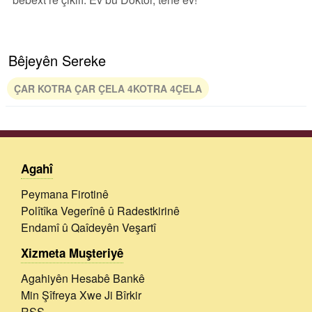
Bêjeyên Sereke
ÇAR KOTRA ÇAR ÇELA 4KOTRA 4ÇELA
Agahî
Peymana Firotinê
Polîtîka Vegerînê û Radestkirinê
Endamî û Qaîdeyên Veşartî
Xizmeta Muşteriyê
Agahiyên Hesabê Bankê
Min Şîfreya Xwe Ji Bîrkir
RSS