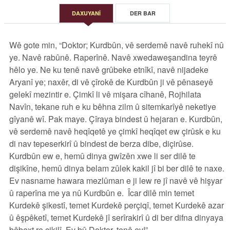
DAXUYANÎ
DER BAR
Wê gote min, “Doktor; Kurdbûn, vê serdemê navê ruhekî nû
ye. Navê rabûnê. Raperînê. Navê xwedaweşandina teyrê
hêlo ye. Ne ku tenê navê grûbeke etnîkî, navê nijadeke
Aryanî ye; naxêr, di vê çîrokê de Kurdbûn ji vê pênaseyê
gelekî mezintir e. Çimkî li vê mişara cîhanê, Rojhilata
Navîn, tekane ruh e ku bêhna zilm û sitemkarîyê neketiye
gîyanê wî. Pak maye. Çîraya bindest û hejaran e. Kurdbûn,
vê serdemê navê heqîqetê ye çimkî heqîqet ew çirûsk e ku
di nav tepeserkirî û bindest de berza dibe, diçirûse.
Kurdbûn ew e, hemû dinya gwîzên xwe li ser dilê te
dişikîne, hemû dinya belam zûlek kakil jî bi ber dilê te naxe.
Ev nasname hawara mezlûman e ji lew re jî navê vê hişyar
û raperîna me ya nû Kurdbûn e.
Îcar dilê min temet
Kurdekê şikestî, temet Kurdekê perçiqî, temet Kurdekê azar
û êşpêketî, temet Kurdekê jî serîrakirî û di ber difna dinyaya
bêbext re çikilî. Ev bû Doktor, tenê ev!”