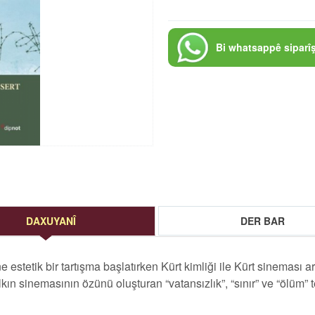
Bi whatsappê siparî
DAXUYANÎ
DER BAR
e estetik bir tartışma başlatırken Kürt kimliği ile Kürt sineması a
n sinemasının özünü oluşturan “vatansızlık”, “sınır” ve “ölüm” t