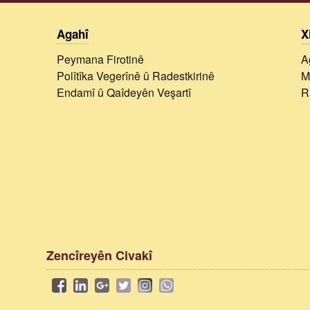
Agahî
X
Peymana Firotinê
A
Polîtîka Vegerînê û Radestkirinê
M
Endamî û Qaîdeyên Veşartî
R
Zencîreyên Civakî