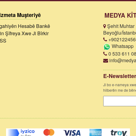
MEDYA Kİ
izmeta Muşteriyê
gahiyên Hesabê Bankê
Şehit Muhtar 
Beyoğlu/İstanb
in Şîfreya Xwe Ji Bîrkir
+902122456
SS
Whatsapp
0 533 611 08
info@medyak
E-Newslette
Ji bo e-nameya xwe
hilberên me de bêne