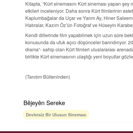
Kitapta, “Kürt sinemasını Kürt sineması yapan şey 
etkileri inceleniyor. Daha sonra Kürt filmlerinin es
Kaplumbağalar da Uçar ve Yarım Ay, Hiner Saleem’in
Hatıralar, Kazım Öz’ün Fotoğraf ve Hüseyin Karabey’i
Kendi dillerinde film yapabilmek için uzun süre bekl
konusunda da ufuk açıcı düşünceler barındırıyor. 200
drama”- sahip olan Kürt filmleri uluslararası aren
birlikte Kürt sinemasının ulaştığı yeni boyutlar gözle
(Tanıtım Bülteninden)
Bêjeyên Sereke
Devletsiz Bir Ulusun Sineması