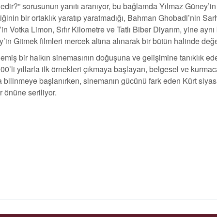
nedir?” sorusunun yanıtı aranıyor, bu bağlamda Yılmaz Güney’in 
tetiğinin bir ortaklık yaratıp yaratmadığı, Bahman Ghobadi’nin Sa
 Votka Limon, Sıfır Kilometre ve Tatlı Biber Diyarım, yine ayn
n Gitmek filmleri mercek altına alınarak bir bütün halinde değer
emiş bir halkın sinemasının doğuşuna ve gelişimine tanıklık edec
0’li yıllarla ilk örnekleri çıkmaya başlayan, belgesel ve kurmaca
ada bilinmeye başlanırken, sinemanın gücünü fark eden Kürt siya
r önüne seriliyor.