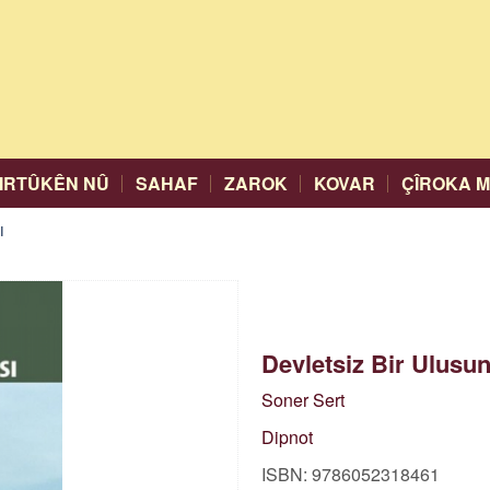
IRTÛKÊN NÛ
SAHAF
ZAROK
KOVAR
ÇÎROKA 
ı
Devletsiz Bir Ulusu
Soner Sert
Dipnot
ISBN: 9786052318461