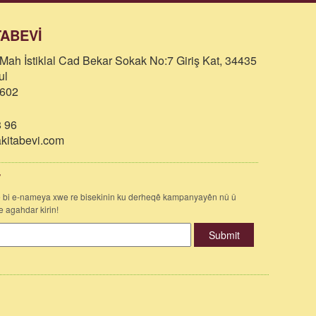
TABEVİ
Mah İstiklal Cad Bekar Sokak No:7 Giriş Kat, 34435
ul
602
 96
itabevi.com
r
 bi e-nameya xwe re bisekinin ku derheqê kampanyayên nû û
 agahdar kirin!
Submit