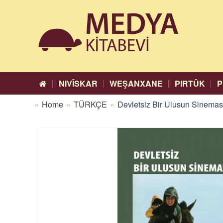
NIVÎSKAR
WEŞANXANE
PIRTÛK
P
Home
TÜRKÇE
Devletsiz Bir Ulusun Sinemas