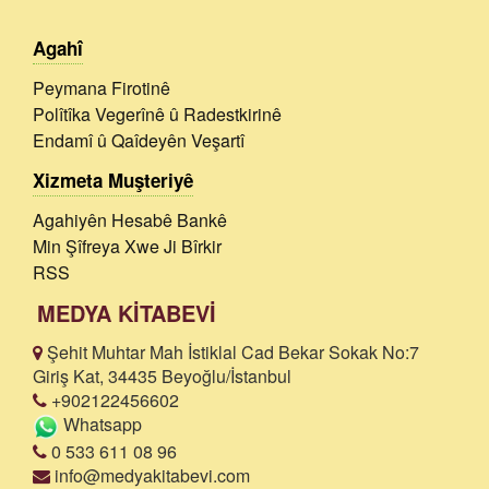
Agahî
Peymana Firotinê
Polîtîka Vegerînê û Radestkirinê
Endamî û Qaîdeyên Veşartî
Xizmeta Muşteriyê
Agahiyên Hesabê Bankê
Min Şîfreya Xwe Ji Bîrkir
RSS
MEDYA KİTABEVİ
Şehit Muhtar Mah İstiklal Cad Bekar Sokak No:7
Giriş Kat, 34435 Beyoğlu/İstanbul
+902122456602
Whatsapp
0 533 611 08 96
info@medyakitabevi.com