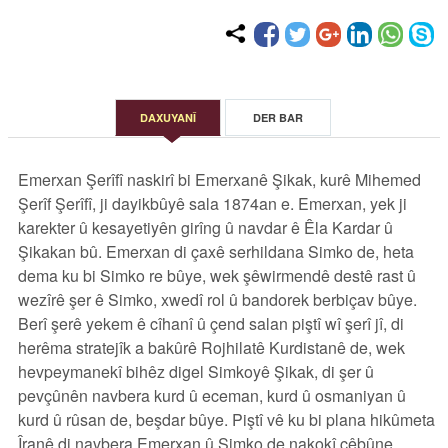
DAXUYANÎ
DER BAR
Emerxan Şerîfî naskirî bi Emerxanê Şikak, kurê Mihemed
Şerîf Şerîfî, ji dayikbûyê sala 1874an e. Emerxan, yek ji
karekter û kesayetiyên girîng û navdar ê Êla Kardar û
Şikakan bû. Emerxan di çaxê serhildana Simko de, heta
dema ku bi Simko re bûye, wek şêwirmendê destê rast û
wezîrê şer ê Simko, xwedî rol û bandorek berbiçav bûye.
Berî şerê yekem ê cîhanî û çend salan piştî wî şerî jî, di
herêma stratejîk a bakûrê Rojhilatê Kurdistanê de, wek
hevpeymanekî bihêz digel Simkoyê Şikak, di şer û
pevçûnên navbera kurd û eceman, kurd û osmaniyan û
kurd û rûsan de, beşdar bûye. Piştî vê ku bi plana hikûmeta
Îranê di navbera Emerxan û Simko de nakokî çêbûne,