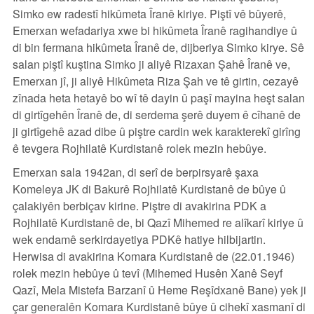
Simko ew radestî hikûmeta Îranê kiriye. Piştî vê bûyerê,
Emerxan wefadariya xwe bi hikûmeta Îranê ragihandiye û
di bin fermana hikûmeta Îranê de, dijberiya Simko kirye. Sê
salan piştî kuştina Simko ji aliyê Rizaxan Şahê Îranê ve,
Emerxan jî, ji aliyê Hikûmeta Riza Şah ve tê girtin, cezayê
zînada heta hetayê bo wî tê dayin û paşî mayina heşt salan
di girtîgehên Îranê de, di serdema şerê duyem ê cîhanê de
ji girtîgehê azad dibe û piştre cardin wek karakterekî girîng
ê tevgera Rojhilatê Kurdistanê rolek mezin hebûye.
Emerxan sala 1942an, di serî de berpirsyarê şaxa
Komeleya JK di Bakurê Rojhilatê Kurdistanê de bûye û
çalakiyên berbiçav kirine. Piştre di avakirina PDK a
Rojhilatê Kurdistanê de, bi Qazî Mihemed re alîkarî kiriye û
wek endamê serkirdayetiya PDKê hatiye hilbijartin.
Herwisa di avakirina Komara Kurdistanê de (22.01.1946)
rolek mezin hebûye û tevî (Mihemed Husên Xanê Seyf
Qazî, Mela Mistefa Barzanî û Heme Reşîdxanê Bane) yek ji
çar generalên Komara Kurdistanê bûye û cihekî xasmanî di