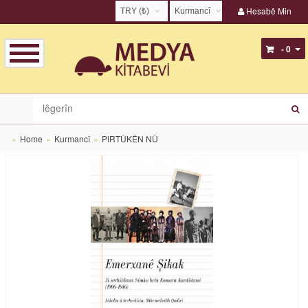
Hesabê Min
TRY (₺)
Kurmancî
USD ($)
English
- 0
EUR (€)
Türkçe
TRY (₺)
Kurmancî
GBP (£)
Zazakî
Home
Kurmancî
PIRTÛKÊN NÛ