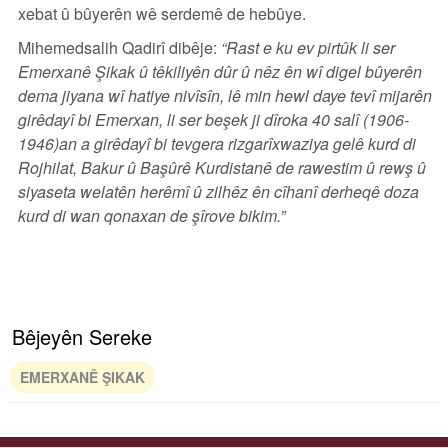
xebat û bûyerên wê serdemê de hebûye.
Mihemedsalih Qadirî dibêje:
“Rast e ku ev pirtûk li ser
Emerxanê Şikak û têkiliyên dûr û nêz ên wî digel bûyerên
dema jiyana wî hatiye nivîsîn, lê min hewl daye tevî mijarên
girêdayî bi Emerxan, li ser beşek ji dîroka 40 salî (1906-
1946)an a girêdayî bi tevgera rizgarîxwaziya gelê kurd di
Rojhilat, Bakur û Başûrê Kurdistanê de rawestim û rewş û
siyaseta welatên herêmî û zilhêz ên cîhanî derheqê doza
kurd di wan qonaxan de şîrove bikim.”
Bêjeyên Sereke
EMERXANÊ ŞIKAK