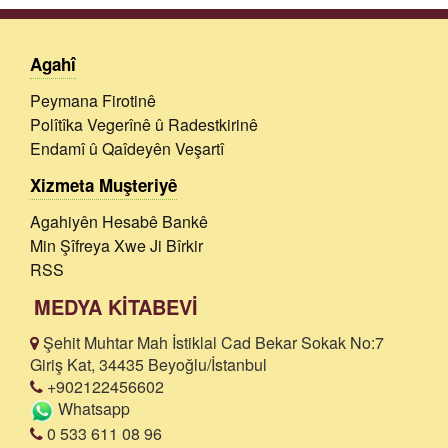
Agahî
Peymana Firotinê
Polîtîka Vegerînê û Radestkirinê
Endamî û Qaîdeyên Veşartî
Xizmeta Muşteriyê
Agahiyên Hesabê Bankê
Min Şîfreya Xwe Ji Bîrkir
RSS
MEDYA KİTABEVİ
Şehit Muhtar Mah İstiklal Cad Bekar Sokak No:7
Giriş Kat, 34435 Beyoğlu/İstanbul
+902122456602
Whatsapp
0 533 611 08 96