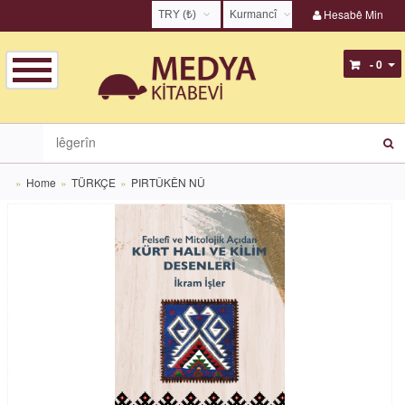
Hesabê Min
TRY (₺)
Kurmancî
USD ($)
English
- 0
EUR (€)
Türkçe
TRY (₺)
Kurmancî
GBP (£)
Zazakî
Home
TÜRKÇE
PIRTÛKÊN NÛ