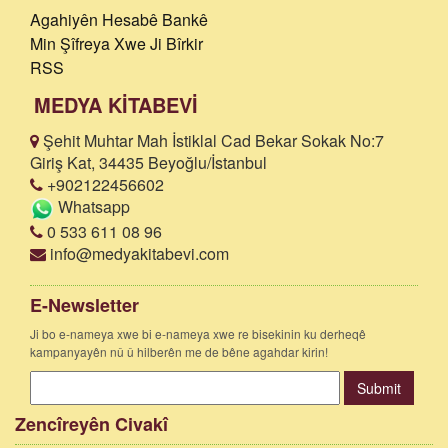
Agahiyên Hesabê Bankê
Min Şîfreya Xwe Ji Bîrkir
RSS
MEDYA KİTABEVİ
Şehit Muhtar Mah İstiklal Cad Bekar Sokak No:7
Giriş Kat, 34435 Beyoğlu/İstanbul
+902122456602
Whatsapp
0 533 611 08 96
info@medyakitabevi.com
E-Newsletter
Ji bo e-nameya xwe bi e-nameya xwe re bisekinin ku derheqê
kampanyayên nû û hilberên me de bêne agahdar kirin!
Submit
Zencîreyên Civakî