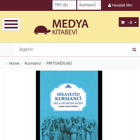
Hesabê Min
TRY (₺)
Kurmancî
USD ($)
English
- 0
EUR (€)
Türkçe
TRY (₺)
Kurmancî
GBP (£)
Zazakî
Home
Kurmancî
PIRTÛKÊN NÛ