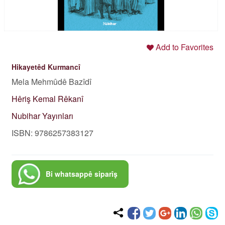
Add to Favorites
Hikayetêd Kurmancî
Mela Mehmûdê‌ Bazîdî
Hêriş Kemal Rêkanî
Nubihar Yayınları
ISBN: 9786257383127
Bi whatsappê siparîş