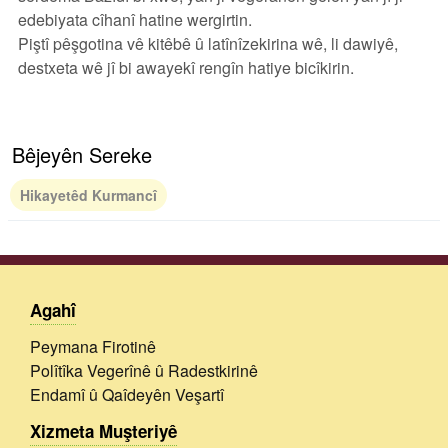
edebiyata‌ cîhanî hatine wergirtin.
Piştî pêşgotina vê kitêbê û latînîzekirina wê, li dawiyê,
destxeta wê jî bi awayekî rengîn hatiye bicîkirin.
Bêjeyên Sereke
Hikayetêd Kurmancî
Agahî
Peymana Firotinê
Polîtîka Vegerînê û Radestkirinê
Endamî û Qaîdeyên Veşartî
Xizmeta Muşteriyê