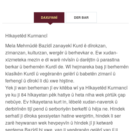
DAXUYANÎ
DER BAR
Hikayetêd Kurmancî
Mela Mehmûdê‌ Bazîdî zanayekî Kurd ê dîrokzan,
zimanzan, kulturzan, wergêr û berhevkar e. Ew xudan-
xizmeteka mezin e di warê‌ nivîsîn û darêjtin û parastina
berkar û berhemên Kurdî de. Wî hejmareka baş ji berhemên
klasîkên Kurdî û vegêranên gelêrî û babetên zimanî û
ferhengî û dîrokî li dû xwe hiştine.
Yek ji wan berheman jî ev kitêba wî ya Hîkayetêd Kurmancî
ye ku ji 84 hîkayetan pêk hatiye û heta niha wek pirtûk çap
nebûye. Ev hîkayetana kurt in, lêbelê‌ xudan-naverok û
derbirînên tijî pend û serboriyên berkeftî û hêja ne. Hindek
serhatî ji dîroka şexsiyetan hatine wergirtin, hindek li ser
zarê‌ heywanan wek hevpeyvîn û hindek jî ji ketwarê‌
serdema‌ Bazîdî bi xwe, yan ji vegêranên gelêrî yan jî ji