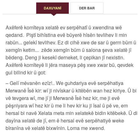
DAXUYANÎ
DER BAR
Axêferê komîteya xelatê ev serpêhatî û xwendina wê
qedand. Piştî bihîstina evê bûyerê hîsên tevlihev li min
rabûn... gelekî tevlihev. Ez di cihê xwe de sar û germ bûm û
xemgîn ketim... zêde xemgîn bûm û salona şeva xelatê jî
bêdeng. Deng ji kesekî derneket, li çepikan jî nexistin.
Axêferê komîteyê li jêra maseya pêş xwe xwar bû, qevdek
gul bilind kir û got:
– Gelî mêvanên ezîz!.. We guhdariya evê serpêhatiya
Merwanê Îsê kir: wî ji nivîskar û kitêbên wan hez kiriye. Û bi
vê tevgera wî, me jî ji Merwanê Îsê hez kir, me ji evê
pêşniyara wî hez kir û me li hev kir ku ji îsal û pê ve, em
hersal bi navê Xelata meta min xelatekê bidin kitêbekê. Û di
dayîna xelatê de jî, em ê hersal evê serpêhatiyê weke
bîranîna vê xelatê bixwînin. Loma me xwend.