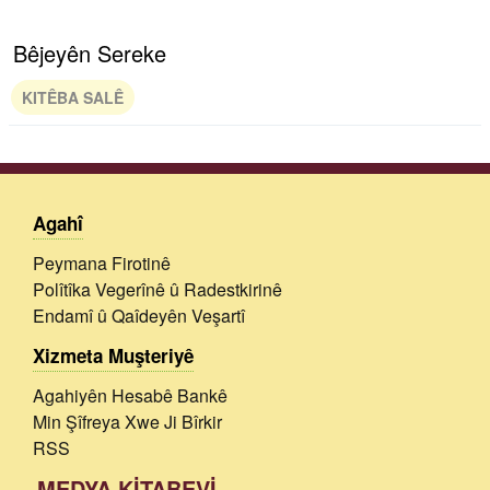
Bêjeyên Sereke
KITÊBA SALÊ
Agahî
Peymana Firotinê
Polîtîka Vegerînê û Radestkirinê
Endamî û Qaîdeyên Veşartî
Xizmeta Muşteriyê
Agahiyên Hesabê Bankê
Min Şîfreya Xwe Ji Bîrkir
RSS
MEDYA KİTABEVİ