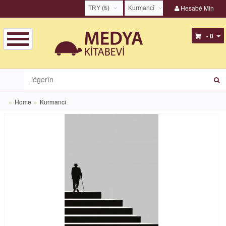
Hesabê Min
TRY (₺)
Kurmancî
USD ($)
English
- 0
EUR (€)
Türkçe
TRY (₺)
Kurmancî
GBP (£)
Zazakî
Home
Kurmancî