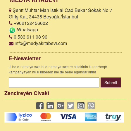
Şehit Muhtar Mah İstiklal Cad Bekar Sokak No:7
Giriş Kat, 34435 Beyoğlu/İstanbul
+902122456602
Whatsapp
0 533 611 08 96
info@medyakitabevi.com
E-Newsletter
Ji bo e-nameya xwe bi e-nameya xwe re bisekinin ku derheqê
kampanyayên nû û hilberên me de bêne agahdar kirin!
Submit
Zencîreyên Civakî