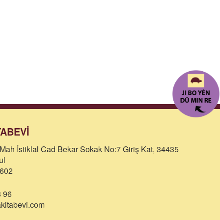
TABEVİ
Mah İstiklal Cad Bekar Sokak No:7 Giriş Kat, 34435
ul
602
 96
itabevi.com