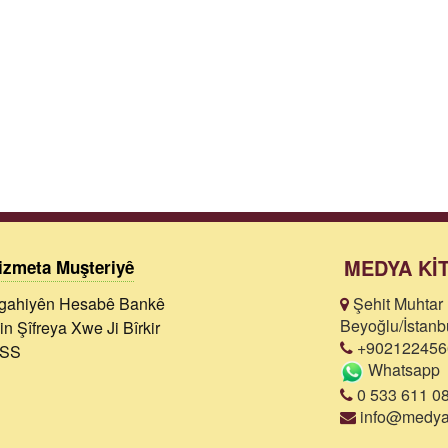
MEDYA Kİ
izmeta Muşteriyê
gahiyên Hesabê Bankê
Şehit Muhtar 
Beyoğlu/İstanb
in Şîfreya Xwe Ji Bîrkir
+902122456
SS
Whatsapp
0 533 611 08
info@medyak