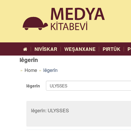
NIVÎSKAR
WEŞANXANE
PIRTÛK
P
lêgerîn
Home
lêgerîn
lêgerîn
lêgerîn: ULYSSES