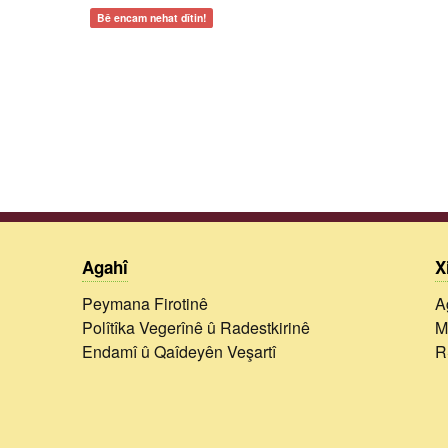
Bê encam nehat dîtin!
Agahî
X
Peymana Firotinê
A
Polîtîka Vegerînê û Radestkirinê
M
Endamî û Qaîdeyên Veşartî
R