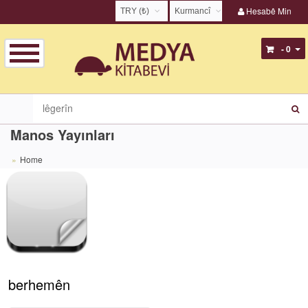
Hesabê Min
TRY (₺)
Kurmancî
USD ($)
English
- 0
EUR (€)
Türkçe
TRY (₺)
Kurmancî
GBP (£)
Zazakî
Manos Yayınları
Home
berhemên