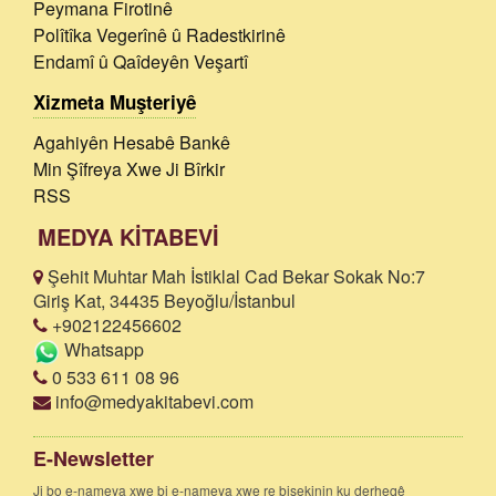
Peymana Firotinê
Polîtîka Vegerînê û Radestkirinê
Endamî û Qaîdeyên Veşartî
Xizmeta Muşteriyê
Agahiyên Hesabê Bankê
Min Şîfreya Xwe Ji Bîrkir
RSS
MEDYA KİTABEVİ
Şehit Muhtar Mah İstiklal Cad Bekar Sokak No:7
Giriş Kat, 34435 Beyoğlu/İstanbul
+902122456602
Whatsapp
0 533 611 08 96
info@medyakitabevi.com
E-Newsletter
Ji bo e-nameya xwe bi e-nameya xwe re bisekinin ku derheqê