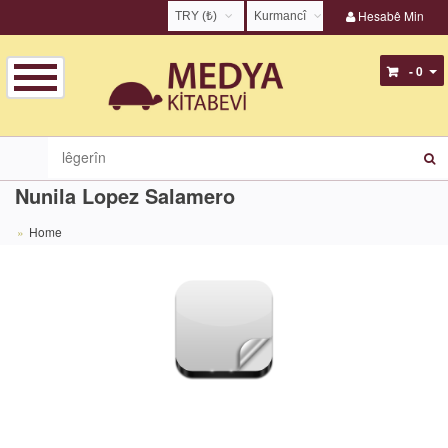
Hesabê Min
TRY (₺)
Kurmancî
USD ($)
English
- 0
EUR (€)
Türkçe
TRY (₺)
Kurmancî
GBP (£)
Zazakî
Nunila Lopez Salamero
Home