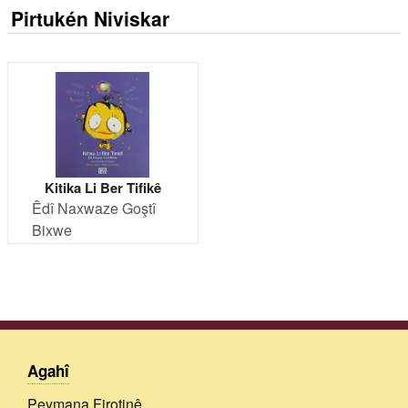
Pirtukén Niviskar
Kitika Li Ber Tifikê
Êdî Naxwaze Goştî
Bixwe
Agahî
Peymana Firotinê