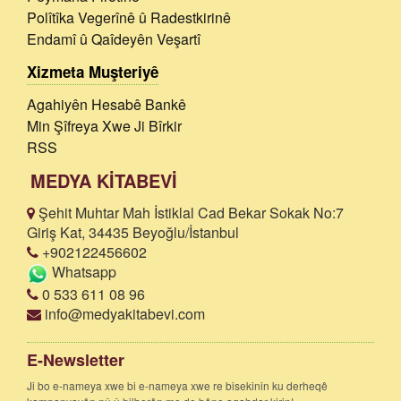
Polîtîka Vegerînê û Radestkirinê
Endamî û Qaîdeyên Veşartî
Xizmeta Muşteriyê
Agahiyên Hesabê Bankê
Min Şîfreya Xwe Ji Bîrkir
RSS
MEDYA KİTABEVİ
Şehit Muhtar Mah İstiklal Cad Bekar Sokak No:7
Giriş Kat, 34435 Beyoğlu/İstanbul
+902122456602
Whatsapp
0 533 611 08 96
info@medyakitabevi.com
E-Newsletter
Ji bo e-nameya xwe bi e-nameya xwe re bisekinin ku derheqê