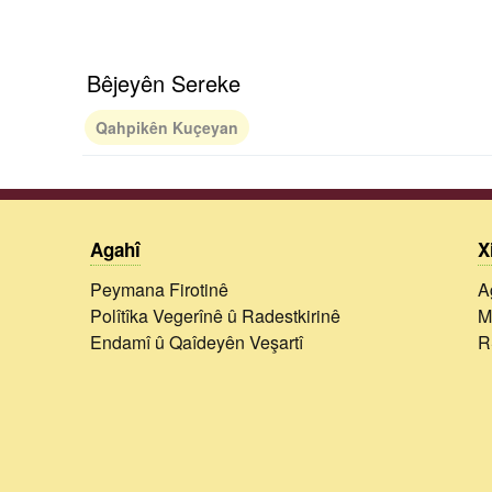
Bêjeyên Sereke
Qahpikên Kuçeyan
Agahî
X
Peymana Firotinê
A
Polîtîka Vegerînê û Radestkirinê
M
Endamî û Qaîdeyên Veşartî
R