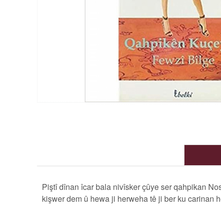
Piştî dînan îcar bala nivîsker çûye ser qahpikan Nos
kişwer dem û hewa ji herweha tê ji ber ku carinan h