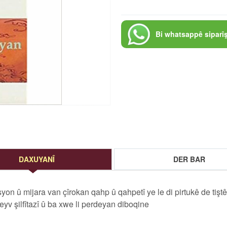
Bi whatsappê siparî
DAXUYANÎ
DER BAR
yon û mijara van çîrokan qahp û qahpetî ye le di pirtukê de tiştê
eyv şilfîtazî û ba xwe li perdeyan diboqine