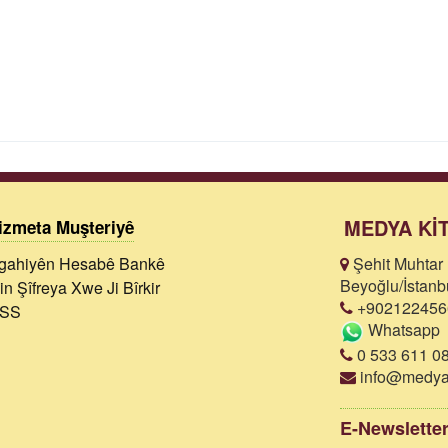
MEDYA Kİ
izmeta Muşteriyê
gahiyên Hesabê Bankê
Şehit Muhtar 
Beyoğlu/İstanb
in Şîfreya Xwe Ji Bîrkir
+902122456
SS
Whatsapp
0 533 611 08
info@medyak
E-Newslette