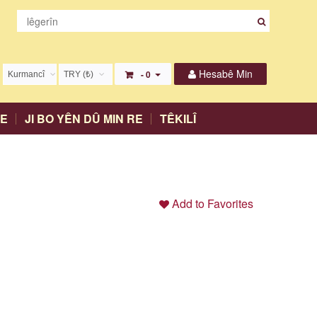
Hesabê Min
- 0
Kurmancî
TRY (₺)
English
USD ($)
ME
JI BO YÊN DÛ MIN RE
TÊKILÎ
Türkçe
EUR (€)
Kurmancî
TRY (₺)
Zazakî
GBP (£)
Add to Favorites