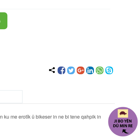
ş
n ku me erotîk û bikeser in ne bi tene qahpik in