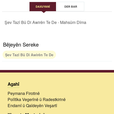
DAXUYANÎ
DER BAR
Şev Tazî Bû Di Awirên Te De - Mahsûm Dîma
Bêjeyên Sereke
Şev Tazî Bû Di Awirên Te De
Agahî
Peymana Firotinê
Polîtîka Vegerînê û Radestkirinê
Endamî û Qaîdeyên Veşartî