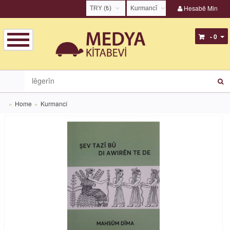
Hesabê Min
TRY (₺)
Kurmancî
USD ($)
English
- 0
EUR (€)
Türkçe
TRY (₺)
Kurmancî
GBP (£)
Zazakî
Home
Kurmancî