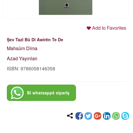
Add to Favorites
Şev Tazî Bû Di Awirên Te De
Mahsûm Dîma
Azad Yayınları
ISBN: 9786058146358
Bi whatsappê siparîş