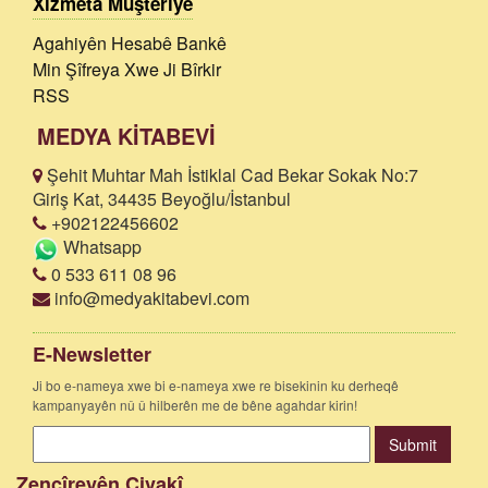
Xizmeta Muşteriyê
Agahiyên Hesabê Bankê
Min Şîfreya Xwe Ji Bîrkir
RSS
MEDYA KİTABEVİ
Şehit Muhtar Mah İstiklal Cad Bekar Sokak No:7
Giriş Kat, 34435 Beyoğlu/İstanbul
+902122456602
Whatsapp
0 533 611 08 96
info@medyakitabevi.com
E-Newsletter
Ji bo e-nameya xwe bi e-nameya xwe re bisekinin ku derheqê
kampanyayên nû û hilberên me de bêne agahdar kirin!
Submit
Zencîreyên Civakî