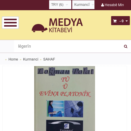
Hesabê Min
TRY (₺)
Kurmancî
USD ($)
English
- 0
EUR (€)
Türkçe
TRY (₺)
Kurmancî
GBP (£)
Zazakî
Home
Kurmancî
SAHAF