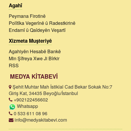
Agahî
Peymana Firotinê
Polîtîka Vegerînê û Radestkirinê
Endamî û Qaîdeyên Veşartî
Xizmeta Muşteriyê
Agahiyên Hesabê Bankê
Min Şîfreya Xwe Ji Bîrkir
RSS
MEDYA KİTABEVİ
Şehit Muhtar Mah İstiklal Cad Bekar Sokak No:7
Giriş Kat, 34435 Beyoğlu/İstanbul
+902122456602
Whatsapp
0 533 611 08 96
info@medyakitabevi.com