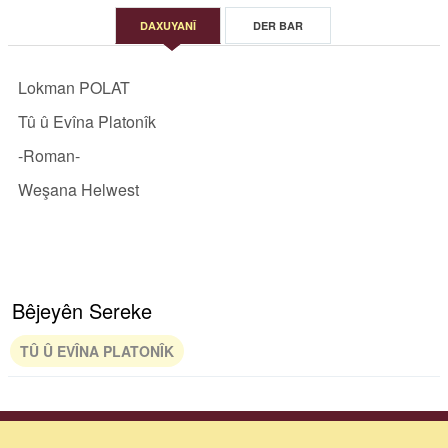
DAXUYANÎ
DER BAR
Lokman POLAT
Tû û Evîna Platonîk
-Roman-
Weşana Helwest
Bêjeyên Sereke
TÛ Û EVÎNA PLATONÎK