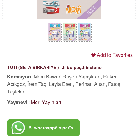
Add to Favorites
TÛTÎ (SETA BÎRKARÎYÊ )- Ji bo pêşdibistanê
Komîsyon
: Mem Bawer, Rûşen Yapıştıran, Rûken
Açıkgöz, Îrem Taç, Leyla Eren, Perîhan Altan, Fatoş
Taştekîn.
Yayınevi
:
Mori Yayınları
Bi whatsappê siparîş