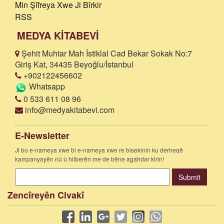
Min Şîfreya Xwe Ji Bîrkir
RSS
MEDYA KİTABEVİ
Şehit Muhtar Mah İstiklal Cad Bekar Sokak No:7
Giriş Kat, 34435 Beyoğlu/İstanbul
+902122456602
Whatsapp
0 533 611 08 96
info@medyakitabevi.com
E-Newsletter
Ji bo e-nameya xwe bi e-nameya xwe re bisekinin ku derheqê
kampanyayên nû û hilberên me de bêne agahdar kirin!
Submit
Zencîreyên Civakî