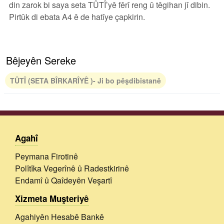
din zarok bi saya seta TÛTÎ’yê fêrî reng û têgihan jî dibin.
Pirtûk di ebata A4 ê de hatîye çapkirin.
Bêjeyên Sereke
TÛTÎ (SETA BÎRKARÎYÊ )- Ji bo pêşdibistanê
Agahî
Peymana Firotinê
Polîtîka Vegerînê û Radestkirinê
Endamî û Qaîdeyên Veşartî
Xizmeta Muşteriyê
Agahiyên Hesabê Bankê