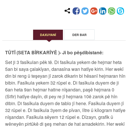
DAXUYANÎ
DER BAR
TÛTÎ
(SETA BÎRKARÎYÊ )-
Ji bo pêşdibistanê:
Set ji 3 fasîkulan pêk tê.
Di fasîkula yekem de hejmar heta
5an bi saya çalakîyan, danasîna wan hatîye kirin. Her wekî
din bi reng û teşeyan jî zarok dikarin bi hêsanî hejmaran hîn
bibin. Fasîkula yekem 32 rûpel e. Di fasîkula duyem de ji
6an heta 9an hejmar hatine nîşandan, paşê hejmara 0
(Sifir) hatîye dayîn, di pey re jî hejmara 10ê zarok pê hîn
dibin. Di fasîkula duyem de tablo jî hene. Fasîkula duyem jî
32 rûpel e. Di fasîkula 3yem de pîvan, lître û kîlogram hatîye
nîşandan. Fasîkula sêyem 12 rûpel e. Dîzayn, grafîk û
wêneyên pirtûkê di şeş mehan de hat amadekirin. Her wekî