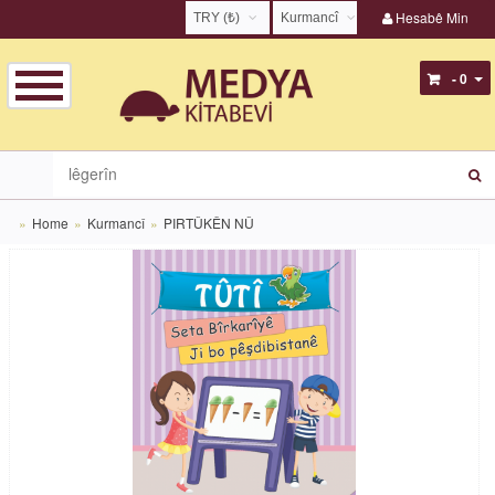
Hesabê Min
TRY (₺)
Kurmancî
USD ($)
English
- 0
EUR (€)
Türkçe
TRY (₺)
Kurmancî
GBP (£)
Zazakî
Home
Kurmancî
PIRTÛKÊN NÛ