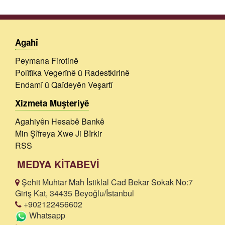
Agahî
Peymana Firotinê
Polîtîka Vegerînê û Radestkirinê
Endamî û Qaîdeyên Veşartî
Xizmeta Muşteriyê
Agahiyên Hesabê Bankê
Min Şîfreya Xwe Ji Bîrkir
RSS
MEDYA KİTABEVİ
Şehit Muhtar Mah İstiklal Cad Bekar Sokak No:7
Giriş Kat, 34435 Beyoğlu/İstanbul
+902122456602
Whatsapp