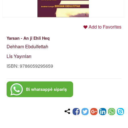
Add to Favorites
Yarsan - An jî Ehlî Heq
Dehham Ebdulfettah
Lîs Yayınları
ISBN: 9786059295659
Bi whatsappê siparîş