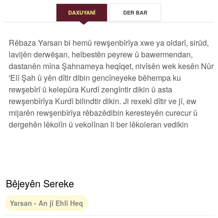
DAXUYANÎ
DER BAR
Rêbaza Yarsan bi hemû rewşenbîrîya xwe ya oldarî, sirûd,
lavijên derwêşan, helbestên peyrew û bawermendan,
dastanên mîna Şahnameya heqîqet, nivîsên wek kesên Nûr
'Elî Şah û yên dîtir dibin gencîneyeke bêhempa ku
rewşebîrî û kelepûra Kurdî zengîntir dikin û asta
rewşenbîrîya Kurdî bilindtir dikin. Ji rexekî dîtir ve jî, ew
mijarên rewşenbîrîya rêbazêdibin keresteyên curecur û
dergehên lêkolîn û vekolînan li ber lêkoleran vedikin
Bêjeyên Sereke
Yarsan - An jî Ehlî Heq