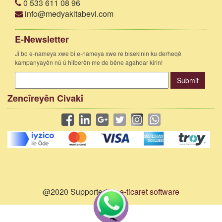
0 533 611 08 96
info@medyakitabevi.com
E-Newsletter
Ji bo e-nameya xwe bi e-nameya xwe re bisekinin ku derheqê
kampanyayên nû û hilberên me de bêne agahdar kirin!
Submit
Zencîreyên Civakî
@2020 Supported by
e-ticaret software