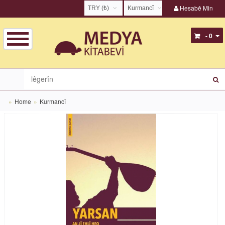
Hesabê Min
TRY (₺)
Kurmancî
USD ($)
English
- 0
EUR (€)
Türkçe
TRY (₺)
Kurmancî
GBP (£)
Zazakî
Home
Kurmancî