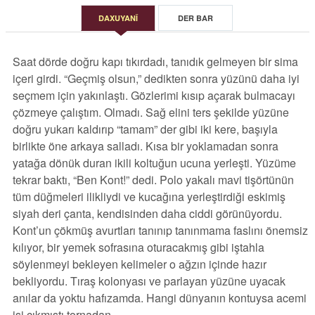
DAXUYANÎ
DER BAR
Saat dörde doğru kapı tıkırdadı, tanıdık gelmeyen bir sima
içeri girdi. “Geçmiş olsun,” dedikten sonra yüzünü daha iyi
seçmem için yakınlaştı. Gözlerimi kısıp açarak bulmacayı
çözmeye çalıştım. Olmadı. Sağ elini ters şekilde yüzüne
doğru yukarı kaldırıp “tamam” der gibi iki kere, başıyla
birlikte öne arkaya salladı. Kısa bir yoklamadan sonra
yatağa dönük duran ikili koltuğun ucuna yerleşti. Yüzüme
tekrar baktı, “Ben Kont!” dedi. Polo yakalı mavi tişörtünün
tüm düğmeleri ilikliydi ve kucağına yerleştirdiği eskimiş
siyah deri çanta, kendisinden daha ciddi görünüyordu.
Kont’un çökmüş avurtları tanınıp tanınmama faslını önemsiz
kılıyor, bir yemek sofrasına oturacakmış gibi iştahla
söylenmeyi bekleyen kelimeler o ağzın içinde hazır
bekliyordu. Tıraş kolonyası ve parlayan yüzüne uyacak
anılar da yoktu hafızamda. Hangi dünyanın kontuysa acemi
işi çıkmıştı tornadan.