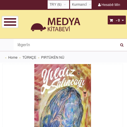
Hesabê Min
TRY (₺)
Kurmancî
USD ($)
English
- 0
EUR (€)
Türkçe
TRY (₺)
Kurmancî
GBP (£)
Zazakî
Home
TÜRKÇE
PIRTÛKÊN NÛ