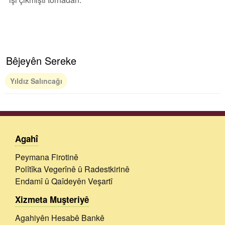
Bêjeyên Sereke
Yıldız Salıncağı
Agahî
Peymana Firotinê
Polîtîka Vegerînê û Radestkirinê
Endamî û Qaîdeyên Veşartî
Xizmeta Muşteriyê
Agahiyên Hesabê Bankê