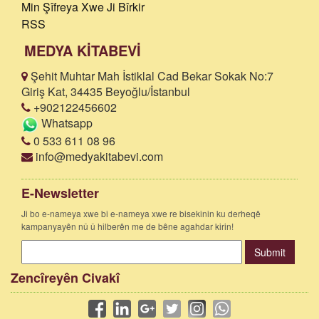
Min Şîfreya Xwe Ji Bîrkir
RSS
MEDYA KİTABEVİ
Şehit Muhtar Mah İstiklal Cad Bekar Sokak No:7
Giriş Kat, 34435 Beyoğlu/İstanbul
+902122456602
Whatsapp
0 533 611 08 96
info@medyakitabevi.com
E-Newsletter
Ji bo e-nameya xwe bi e-nameya xwe re bisekinin ku derheqê
kampanyayên nû û hilberên me de bêne agahdar kirin!
Submit
Zencîreyên Civakî