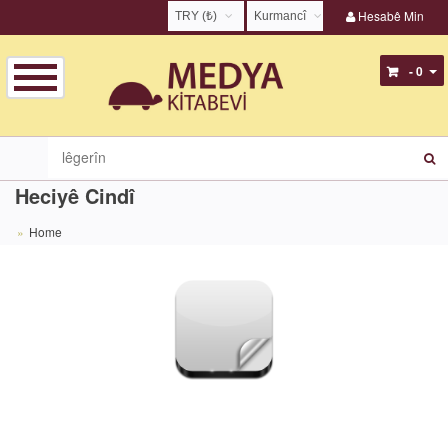
Hesabê Min
TRY (₺)
Kurmancî
USD ($)
English
- 0
EUR (€)
Türkçe
TRY (₺)
Kurmancî
GBP (£)
Zazakî
Heciyê Cindî
Home