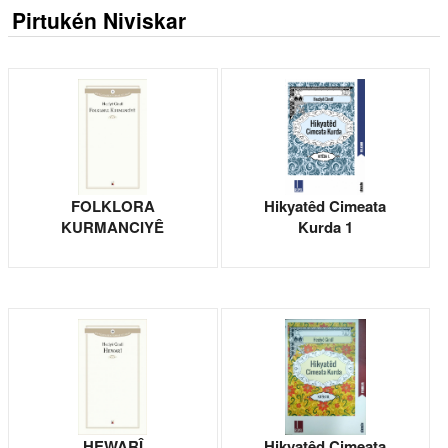
Pirtukén Niviskar
FOLKLORA
Hikyatêd Cimeata
KURMANCIYÊ
Kurda 1
HEWARÎ
Hikyatêd Cimeata