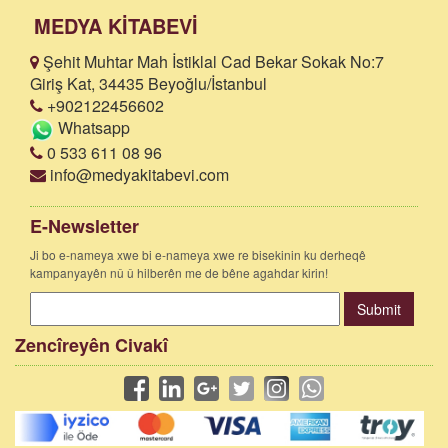
MEDYA KİTABEVİ
Şehit Muhtar Mah İstiklal Cad Bekar Sokak No:7
Giriş Kat, 34435 Beyoğlu/İstanbul
+902122456602
Whatsapp
0 533 611 08 96
info@medyakitabevi.com
E-Newsletter
Ji bo e-nameya xwe bi e-nameya xwe re bisekinin ku derheqê
kampanyayên nû û hilberên me de bêne agahdar kirin!
Submit
Zencîreyên Civakî