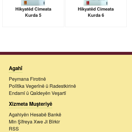
Hikyatêd Cimeata
Hikyatêd Cimeata
Kurda 5
Kurda 6
Agahî
Peymana Firotinê
Polîtîka Vegerînê û Radestkirinê
Endamî û Qaîdeyên Veşartî
Xizmeta Muşteriyê
Agahiyên Hesabê Bankê
Min Şîfreya Xwe Ji Bîrkir
RSS