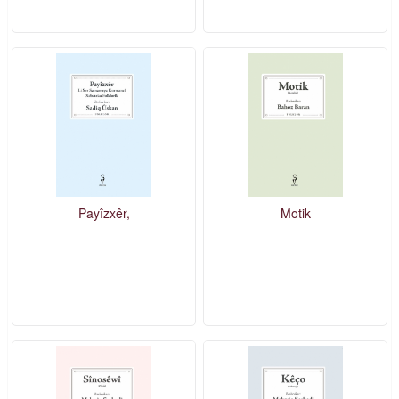
Payîzxêr,
Motik