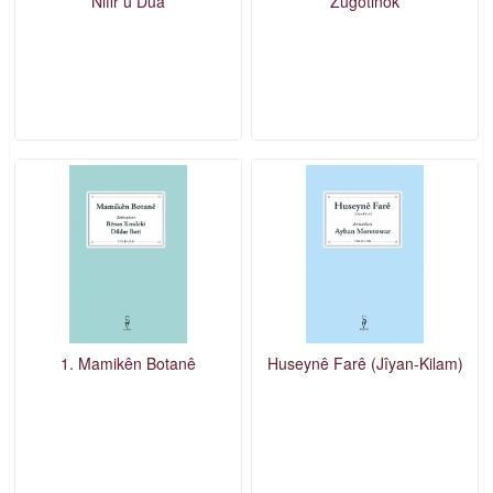
Nifir û Dua
Zûgotinok
1. Mamikên Botanê
Huseynê Farê (Jîyan-Kilam)