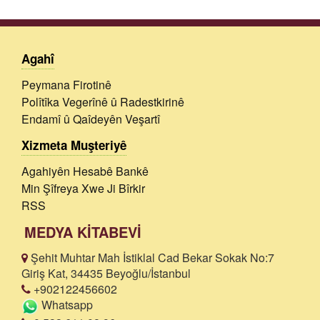
Agahî
Peymana Firotinê
Polîtîka Vegerînê û Radestkirinê
Endamî û Qaîdeyên Veşartî
Xizmeta Muşteriyê
Agahiyên Hesabê Bankê
Min Şîfreya Xwe Ji Bîrkir
RSS
MEDYA KİTABEVİ
Şehit Muhtar Mah İstiklal Cad Bekar Sokak No:7
Giriş Kat, 34435 Beyoğlu/İstanbul
+902122456602
Whatsapp