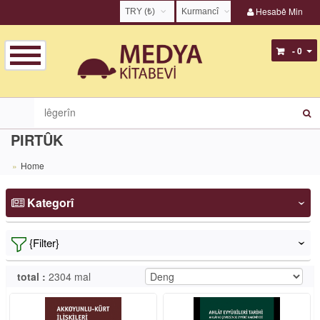
Hesabê Min
TRY (₺)
Kurmancî
USD ($)
English
- 0
EUR (€)
Türkçe
TRY (₺)
Kurmancî
GBP (£)
Zazakî
PIRTÛK
Home
Kategorî
‹
{Filter}
‹
total :
2304 mal