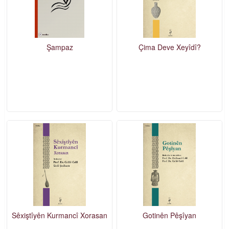
Şampaz
Çima Deve Xeyîdî?
Sêxiştîyên Kurmancî Xorasan
Gotinên Pêşîyan