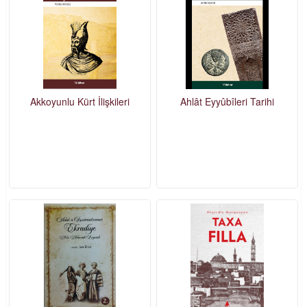
Akkoyunlu Kürt İlişkileri
Ahlât Eyyûbîleri Tarihi