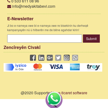
0 533 611 08 96
info@medyakitabevi.com
E-Newsletter
Ji bo e-nameya xwe bi e-nameya xwe re bisekinin ku derheqê
kampanyayên nû û hilberên me de bêne agahdar kirin!
Submit
Zencîreyên Civakî
@2020 Supported by
e-ticaret software