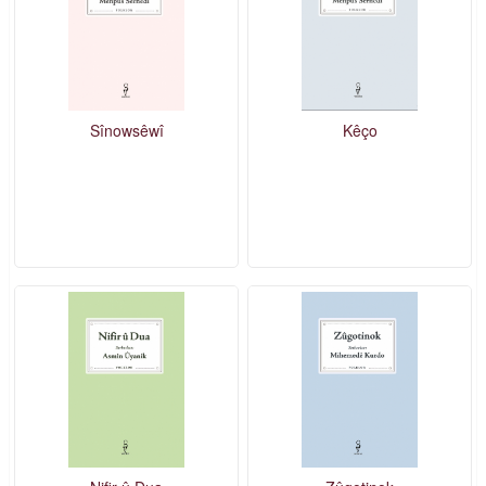
Sînowsêwî
Kêço