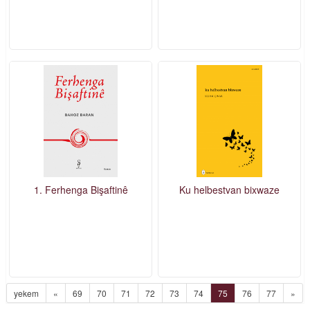
1. Ferhenga Bişaftinê
Ku helbestvan bixwaze
yekem
«
69
70
71
72
73
74
75
76
77
»